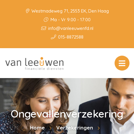
Westmadeweg 71, 2553 EK, Den Haag
Ma - Vr 9:00 - 17:00
info@vanleeuwenfd.nl
015-8872588
Ongevallenverzekering
Home
Verzekeringen