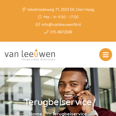
Westmadeweg 71, 2553 EK, Den Haag
Ma - Vr 9:00 - 17:00
info@vanleeuwenfd.nl
015-8872588
Terugbelservice
Home
Terugbelservice