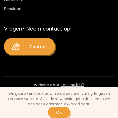
Pensioen
Vragen? Neem contact op!
Contact
Website door
Let's build IT
Wij gebruiken cookies om u de beste ervaring te geven
Disclaimer
op onze website. Als u deze website gebruikt, nemen we
aan dat u daarmee akkoord gaat.
Privacy Statement
Ok
Algemene Voorwaarden