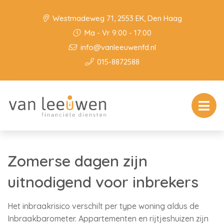
Westmadeweg 71, 2553 EK, Den Haag
Ma - Vr 9:00 - 17:00
info@vanleeuwenfd.nl
015-8872588
Zomerse dagen zijn
uitnodigend voor inbrekers
Het inbraakrisico verschilt per type woning aldus de
Inbraakbarometer. Appartementen en rijtjeshuizen zijn