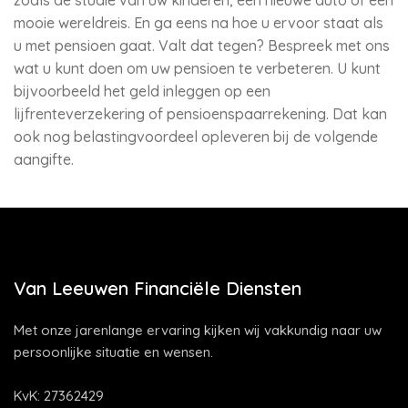
zoals de studie van uw kinderen, een nieuwe auto of een
mooie wereldreis. En ga eens na hoe u ervoor staat als
u met pensioen gaat. Valt dat tegen? Bespreek met ons
wat u kunt doen om uw pensioen te verbeteren. U kunt
bijvoorbeeld het geld inleggen op een
lijfrenteverzekering of pensioenspaarrekening. Dat kan
ook nog belastingvoordeel opleveren bij de volgende
aangifte.
Van Leeuwen Financiële Diensten
Met onze jarenlange ervaring kijken wij vakkundig naar uw
persoonlijke situatie en wensen.
KvK: 27362429