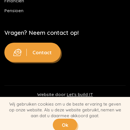
Financiën
Pensioen
Vragen? Neem contact op!
Contact
Website door
Let's build IT
Wij gebruiken cookies om u de beste ervaring te geven
Disclaimer
op onze website. Als u deze website gebruikt, nemen we
aan dat u daarmee akkoord gaat.
Privacy Statement
Ok
Algemene Voorwaarden