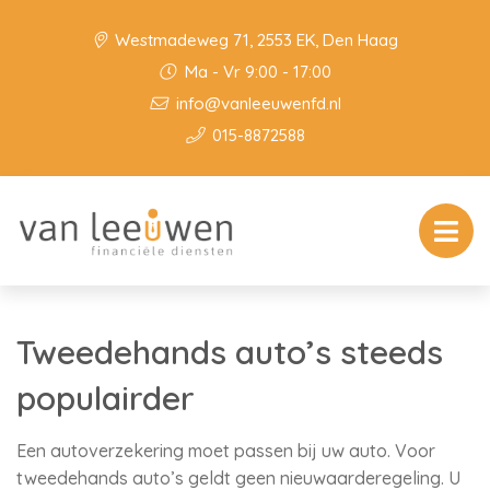
Westmadeweg 71, 2553 EK, Den Haag
Ma - Vr 9:00 - 17:00
info@vanleeuwenfd.nl
015-8872588
Tweedehands auto’s steeds
populairder
Een autoverzekering moet passen bij uw auto. Voor
tweedehands auto’s geldt geen nieuwaarderegeling. U