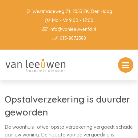
Westmadeweg 71, 2553 EK, Den Haag
Ma - Vr 9:00 - 17:00
info@vanleeuwenfd.nl
015-8872588
Opstalverzekering is duurder
geworden
De woonhuis- ofwel opstalverzekering vergoedt schade
aan uw woning. De hoogte van de vergoeding is