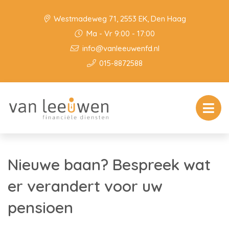
Westmadeweg 71, 2553 EK, Den Haag
Ma - Vr 9:00 - 17:00
info@vanleeuwenfd.nl
015-8872588
Nieuwe baan? Bespreek wat
er verandert voor uw
pensioen