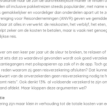
gvakantie naar de zon de aantrekkelijkste manier te vinden 
en all inclusive pakketreizen steeds populairder, met name v
is gemakkelijker en voordeliger dan onderdelen apart uit te 
eniging voor Reisondernemingen (ANVR) geven we gemiddel
ar zit alles in verwerkt: de reiskosten, het verblijf, het ete
elpt zeker om de kosten te betalen, maar is vaak niet geno
jkse reis.
r om een keer per jaar uit de sleur te breken, te relaxen of j
at iets dat zo waardevol gevonden wordt ook goed verzeker
antiegangers met polispapieren op zak of in de app. Toch g
 reden waarom zij geen reisverzekering afsluiten? Dat kunnen
 kwart van de onverzekerden geen reisverzekering nodig te 
rkomt niets”. Ook denkt 13% al voldoende verzekerd te zijn 
nland afdekt. Maar kloppen deze argumenten wel?
tie
ring zijn maar klein in verhouding tot de totale kosten van 