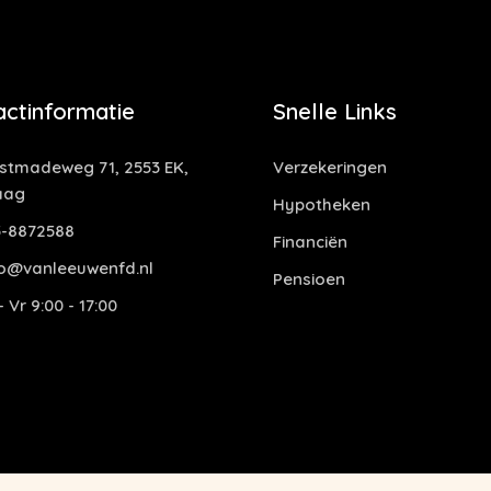
actinformatie
Snelle Links
tmadeweg 71, 2553 EK,
Verzekeringen
aag
Hypotheken
-8872588
Financiën
o@vanleeuwenfd.nl
Pensioen
 Vr 9:00 - 17:00