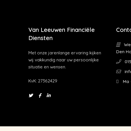
Van Leeuwen Financiële
Cont
Diensten
Wes
Den H
Met onze jarenlange ervaring kijken
wij vakkundig naar uw persoonlijke
015
situatie en wensen.
inf
KvK: 27362429
Ma -