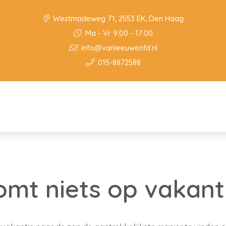
Westmadeweg 71, 2553 EK, Den Haag
Ma - Vr 9:00 - 17:00
info@vanleeuwenfd.nl
015-8872588
omt niets op vakant