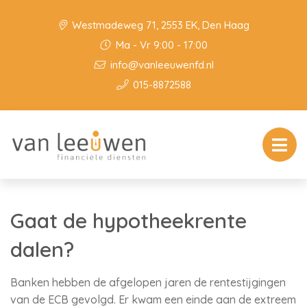
Westmadeweg 71, 2553 EK, Den Haag
Ma - Vr 9:00 - 17:00
info@vanleeuwenfd.nl
015-8872588
Gaat de hypotheekrente
dalen?
Banken hebben de afgelopen jaren de rentestijgingen
van de ECB gevolgd. Er kwam een einde aan de extreem