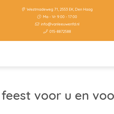
Westmadeweg 71, 2553 EK, Den Haag
Ma - Vr 9:00 - 17:00
info@vanleeuwenfd.nl
015-8872588
 feest voor u en voo