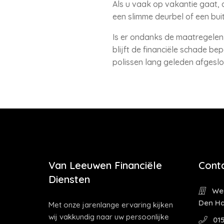
Als u vaak op vakantie gaat, 
een slimme deurbel of een bu
Is er ondanks de maatregelen 
blijft de financiële schade b
polissen lang geleden afgeslo
Van Leeuwen Financiële
Cont
Diensten
Wes
Den H
Met onze jarenlange ervaring kijken
wij vakkundig naar uw persoonlijke
015