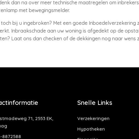
denk dan na over meer technische maatregelen om inbrekers 
itenlamp met bewegingsmelder.
toch bij u ingebroken? Met een goede Inboedelverzekering z
eperkt. Inbraakschade aan uw woning is afgedekt op de opstal
ten? Laat ons dan checken of de dekkingen nog naar wens zi
actinformatie
Snelle Links
tmadeweg 71, 2553 EK,
Verzekeringen
aag
Hypotheken
-8872588