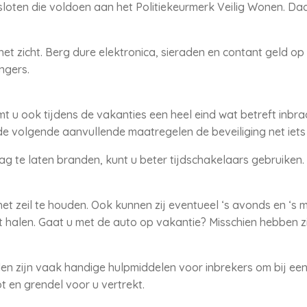
oten die voldoen aan het Politiekeurmerk Veilig Wonen. Daa
et zicht. Berg dure elektronica, sieraden en contant geld op 
ngers.
 u ook tijdens de vakanties een heel eind wat betreft inbr
de volgende aanvullende maatregelen de beveiliging net iets
 dag te laten branden, kunt u beter tijdschakelaars gebruike
et zeil te houden. Ook kunnen zij eventueel ‘s avonds en ‘s 
 halen. Gaat u met de auto op vakantie? Misschien hebben zi
len zijn vaak handige hulpmiddelen voor inbrekers om bij ee
t en grendel voor u vertrekt.