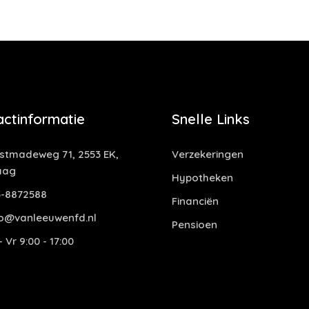
actinformatie
Snelle Links
tmadeweg 71, 2553 EK,
Verzekeringen
aag
Hypotheken
-8872588
Financiën
o@vanleeuwenfd.nl
Pensioen
 Vr 9:00 - 17:00