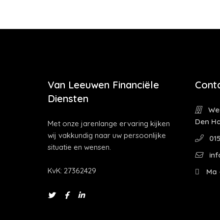
Van Leeuwen Financiële
Cont
Diensten
Wes
Den H
Met onze jarenlange ervaring kijken
wij vakkundig naar uw persoonlijke
015
situatie en wensen.
inf
KvK: 27362429
Ma -