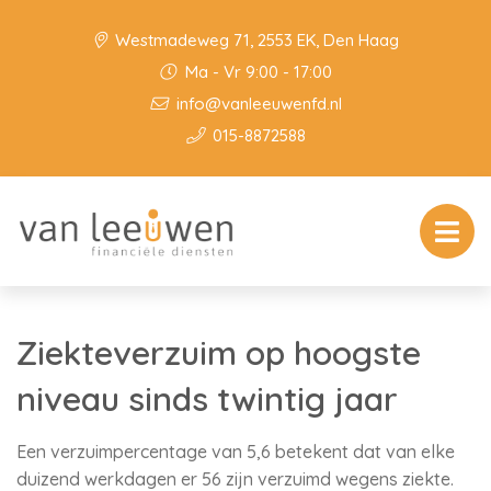
Westmadeweg 71, 2553 EK, Den Haag
Ma - Vr 9:00 - 17:00
info@vanleeuwenfd.nl
015-8872588
Ziekteverzuim op hoogste
niveau sinds twintig jaar
Een verzuimpercentage van 5,6 betekent dat van elke
duizend werkdagen er 56 zijn verzuimd wegens ziekte.