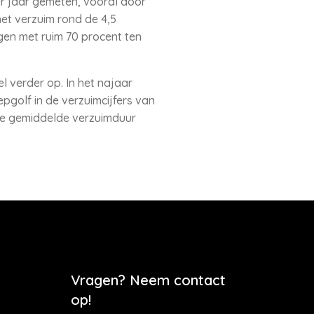
ier jaar gemeten, vooral door
het verzuim rond de 4,5
gen met ruim 70 procent ten
l verder op. In het najaar
pgolf in de verzuimcijfers van
 de gemiddelde verzuimduur
Vragen? Neem contact
op!