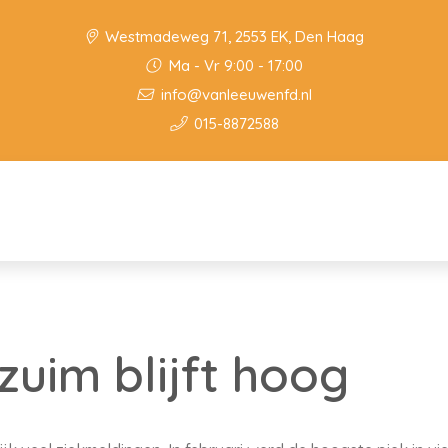
Westmadeweg 71, 2553 EK, Den Haag
Ma - Vr 9:00 - 17:00
info@vanleeuwenfd.nl
015-8872588
zuim blijft hoog