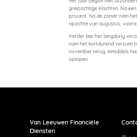
Het jaar begon met uitzonderli
griepachtige klachten. Na een
procent. Na de zomer nam het 
opzichte van augustus, vooral
Verder liep het langdurig verz
nam het kortdurend verzuim to
november terug. Inmiddels ha
oplopen.
Van Leeuwen Financiële
Cont
Diensten