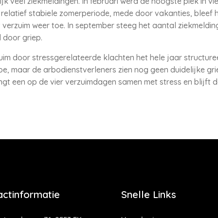
jk veel ziekmeldingen. In februari werd de hoogste piek in v
 relatief stabiele zomerperiode, mede door vakanties, bleef 
verzuim weer toe. In september steeg het aantal ziekmeldin
 door griep.
uim door stressgerelateerde klachten het hele jaar structuree
e, maar de arbodienstverleners zien nog geen duidelijke grie
ngt een op de vier verzuimdagen samen met stress en blijft
actinformatie
Snelle Links