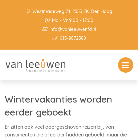
Westmadeweg 71, 2553 EK, Den Haag
Ma - Vr 9:00 - 17:00
info@vanleeuwenfd.nl
015-8872588
Wintervakanties worden
eerder geboekt
Er zitten ook veel doorgeschoven reizen bij, van
consumenten die al eerder hadden geboekt, maar die