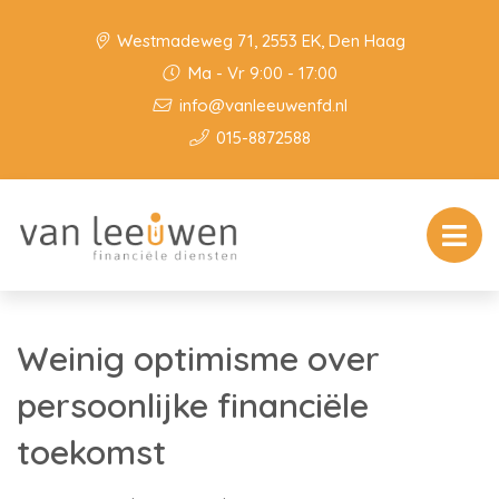
Westmadeweg 71, 2553 EK, Den Haag
Ma - Vr 9:00 - 17:00
info@vanleeuwenfd.nl
015-8872588
Weinig optimisme over
persoonlijke financiële
toekomst