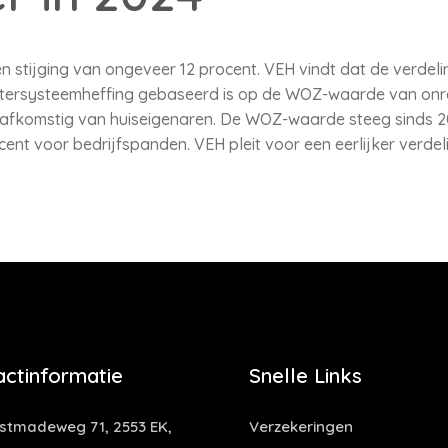
 stijging van ongeveer 12 procent. VEH vindt dat de verdel
atersysteemheffing gebaseerd is op de WOZ-waarde van onro
afkomstig van huiseigenaren. De WOZ-waarde steeg sinds 20
ent voor bedrijfspanden. VEH pleit voor een eerlijker verdeli
actinformatie
Snelle Links
tmadeweg 71, 2553 EK,
Verzekeringen