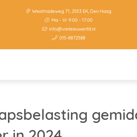
Westmadeweg 71, 2553 EK, Den Haag
Ma - Vr 9:00 - 17:00
info@vanleeuwenfd.nl
015-8872588
apsbelasting gemid
r in 2024