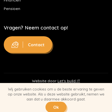
Financiën
Pensioen
Vragen? Neem contact op!
Contact
Website door
Let's build IT
Wij gebruiken cookies om u de beste ervaring te geven
Disclaimer
op onze website. Als u deze website gebruikt, nemen we
aan dat u daarmee akkoord gaat.
Privacy Statement
Ok
Algemene Voorwaarden