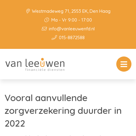
Westmadeweg 71, 2553 EK, Den Haag
Ma - Vr 9:00 - 17:00
info@vanleeuwenfd.nl
015-8872588
Vooral aanvullende
zorgverzekering duurder in
2022