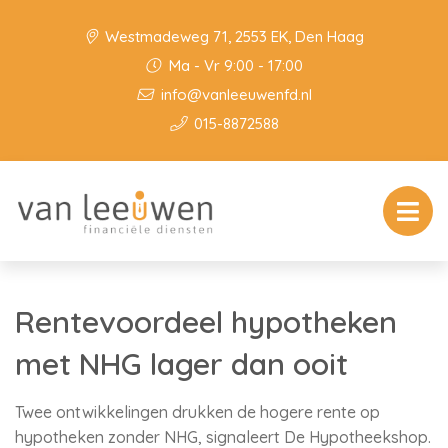
Westmadeweg 71, 2553 EK, Den Haag
Ma - Vr 9:00 - 17:00
info@vanleeuwenfd.nl
015-8872588
Rentevoordeel hypotheken
met NHG lager dan ooit
Twee ontwikkelingen drukken de hogere rente op
hypotheken zonder NHG, signaleert De Hypotheekshop.