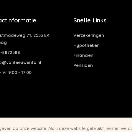
actinformatie
Snelle Links
tmadeweg 71, 2553 EK,
Verzekeringen
aag
Hypotheken
-8872588
Financiën
o@vanleeuwenfd.nl
Pensioen
 Vr 9:00 - 17:00
 geven op onze website. Als u deze website gebruikt, nemen we 
Disclai