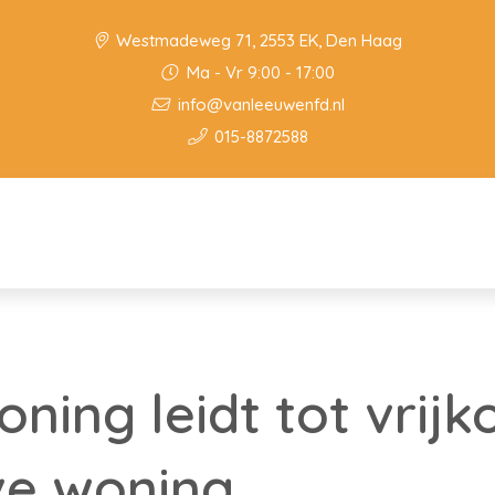
Westmadeweg 71, 2553 EK, Den Haag
Ma - Vr 9:00 - 17:00
info@vanleeuwenfd.nl
015-8872588
ning leidt tot vrij
ve woning