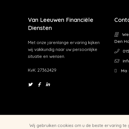
Van Leeuwen Financiële
Cont
Diensten
Wes
Den H
Met onze jarenlange ervaring kijken
wij vakkundig naar uw persoonlijke
015
situatie en wensen.
inf
KvK: 27362429
Ma -
Wij gebruiken cookies om u de beste ervaring te
Website door
Let's build IT