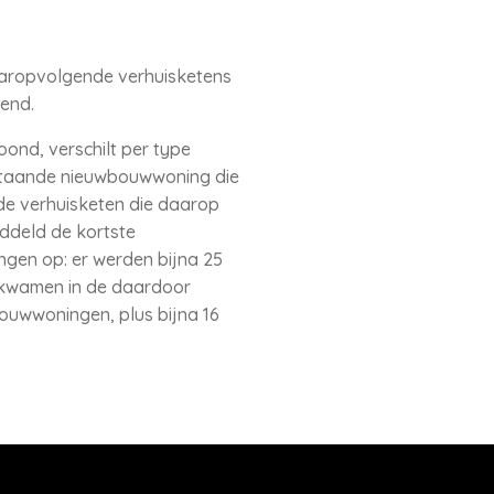
aropvolgende verhuisketens
kend.
nd, verschilt per type
jstaande nieuwbouwwoning die
de verhuisketen die daarop
ddeld de kortste
gen op: er werden bijna 25
jkwamen in de daardoor
ouwwoningen, plus bijna 16