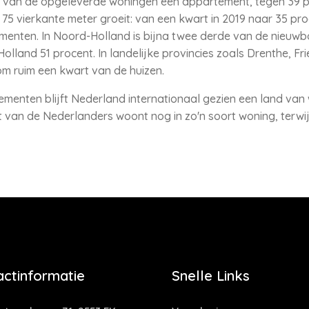
t van de opgeleverde woningen een appartement, tegen 39 pr
5 vierkante meter groeit: van een kwart in 2019 naar 35 proc
nten. In Noord-Holland is bijna twee derde van de nieuwb
olland 51 procent. In landelijke provincies zoals Drenthe, Fri
om ruim een kwart van de huizen.
menten blijft Nederland internationaal gezien een land van
t van de Nederlanders woont nog in zo'n soort woning, terwij
actinformatie
Snelle Links