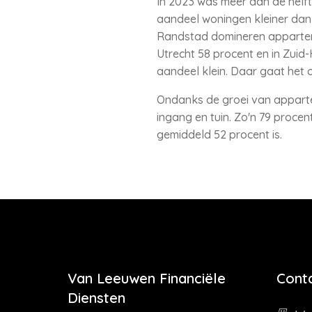
In 2023 was meer dan de helf
aandeel woningen kleiner dan 7
Randstad domineren apparteme
Utrecht 58 procent en in Zuid-H
aandeel klein. Daar gaat het 
Ondanks de groei van apparte
ingang en tuin. Zo'n 79 procen
gemiddeld 52 procent is.
Van Leeuwen Financiële
Cont
Diensten