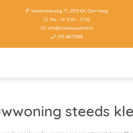
Westmadeweg 71, 2553 EK, Den Haag
Ma - Vr 9:00 - 17:00
info@vanleeuwenfd.nl
015-8872588
wwoning steeds kle