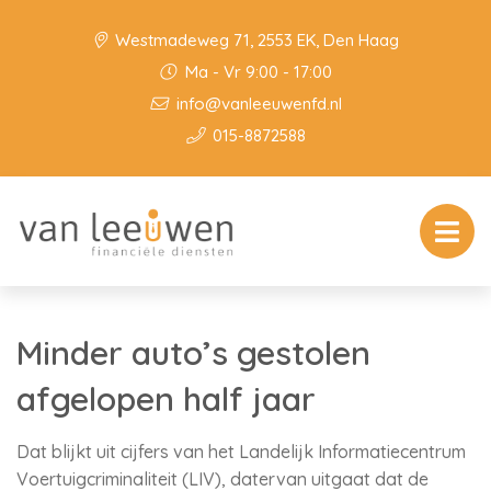
Westmadeweg 71, 2553 EK, Den Haag
Ma - Vr 9:00 - 17:00
info@vanleeuwenfd.nl
015-8872588
Minder auto’s gestolen
afgelopen half jaar
Dat blijkt uit cijfers van het Landelijk Informatiecentrum
Voertuigcriminaliteit (LIV), datervan uitgaat dat de