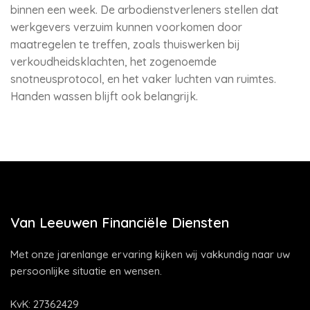
binnen een week. De arbodienstverleners stellen dat
werkgevers verzuim kunnen voorkomen door
maatregelen te treffen, zoals thuiswerken bij
verkoudheidsklachten, het zogenoemde
snotneusprotocol, en het vaker luchten van ruimtes.
Handen wassen blijft ook belangrijk.
Van Leeuwen Financiële Diensten
Met onze jarenlange ervaring kijken wij vakkundig naar uw
persoonlijke situatie en wensen.
KvK: 27362429