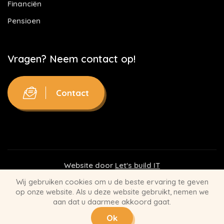
Financiën
Pensioen
Vragen? Neem contact op!
Contact
Website door
Let's build IT
Wij gebruiken cookies om u de beste ervaring te geven
Disclaimer
op onze website. Als u deze website gebruikt, nemen we
aan dat u daarmee akkoord gaat.
Privacy Statement
Ok
Algemene Voorwaarden