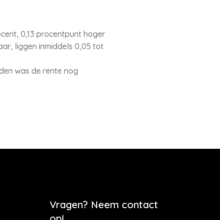
ocent, 0,13 procentpunt hoger
ar, liggen inmiddels 0,05 tot
eden was de rente nog
.
Vragen? Neem contact
op!