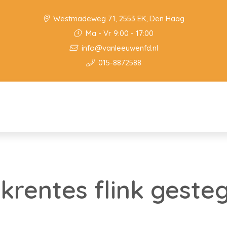
Westmadeweg 71, 2553 EK, Den Haag
Ma - Vr 9:00 - 17:00
info@vanleeuwenfd.nl
015-8872588
rentes flink gesteg