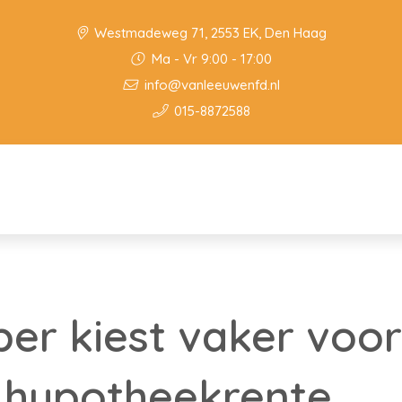
Westmadeweg 71, 2553 EK, Den Haag
Ma - Vr 9:00 - 17:00
info@vanleeuwenfd.nl
015-8872588
er kiest vaker voor
 hypotheekrente