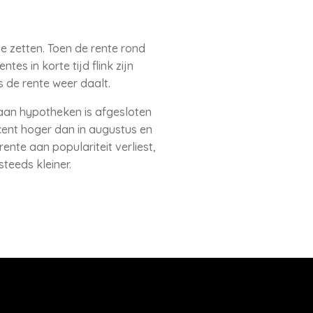
te zetten. Toen de rente rond
s in korte tijd flink zijn
 de rente weer daalt.
 aan hypotheken is afgesloten
cent hoger dan in augustus en
ente aan populariteit verliest,
teeds kleiner.