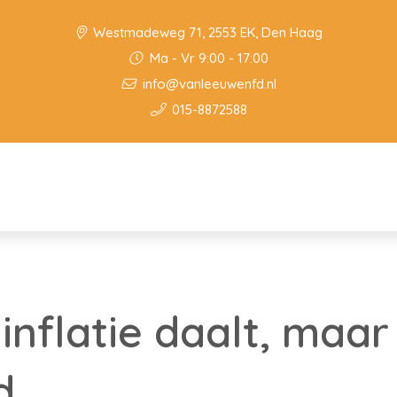
Westmadeweg 71, 2553 EK, Den Haag
Ma - Vr 9:00 - 17:00
info@vanleeuwenfd.nl
015-8872588
nflatie daalt, maar s
d