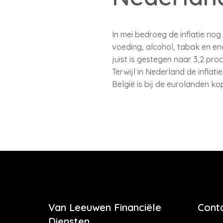
In mei bedroeg de inflatie nog 
voeding, alcohol, tabak en ene
juist is gestegen naar 3,2 pro
Terwijl in Nederland de inflati
België is bij de eurolanden kop
Van Leeuwen Financiële
Cont
Diensten