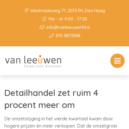
Westmadeweg 71, 2553 EK, Den Haag
Ma - Vr 9:00 - 17:00
info@vanleeuwenfd.nl
015-8872588
Detailhandel zet ruim 4
procent meer om
De omzetstijging in het vierde kwartaal kwam door
hogere prijzen én meer verkopen. Dat de omzetgroei