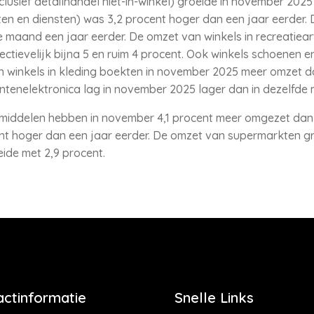
lusief detailhandel niet-in-winkel) groeide in november 2025
en en diensten) was 3,2 procent hoger dan een jaar eerder. D
maand een jaar eerder. De omzet van winkels in recreatieart
ectievelijk bijna 5 en ruim 4 procent. Ook winkels schoenen e
en winkels in kleding boekten in november 2025 meer omzet 
tenelektronica lag in november 2025 lager dan in dezelfde 
tmiddelen hebben in november 4,1 procent meer omgezet dan
t hoger dan een jaar eerder. De omzet van supermarkten gr
ide met 2,9 procent.
actinformatie
Snelle Links