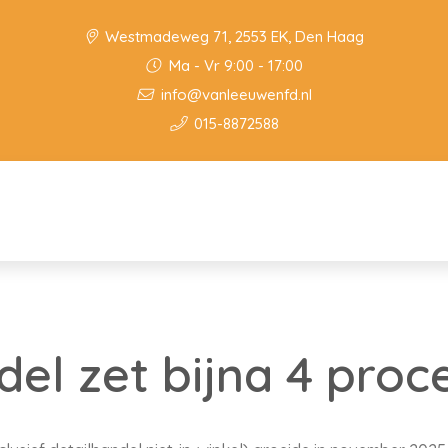
Westmadeweg 71, 2553 EK, Den Haag
Ma - Vr 9:00 - 17:00
info@vanleeuwenfd.nl
015-8872588
del zet bijna 4 pro