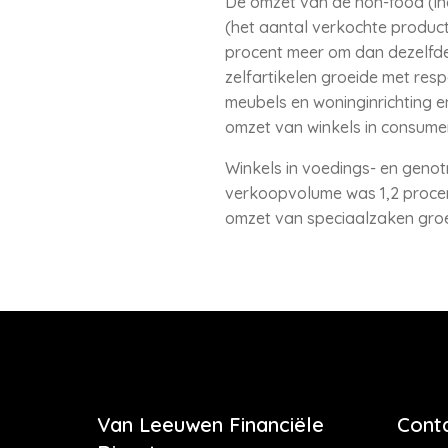
De omzet van de non-food (inc
(het aantal verkochte product
procent meer om dan dezelfde 
zelfartikelen groeide met resp
meubels en woninginrichting 
omzet van winkels in consumen
Winkels in voedings- en geno
verkoopvolume was 1,2 procen
omzet van speciaalzaken groe
Van Leeuwen Financiële
Cont