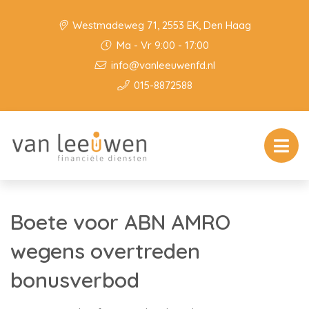
Westmadeweg 71, 2553 EK, Den Haag
Ma - Vr 9:00 - 17:00
info@vanleeuwenfd.nl
015-8872588
Boete voor ABN AMRO
wegens overtreden
bonusverbod