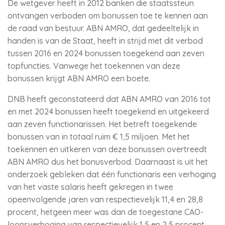
De wetgever heeft in 2012 banken die staatssteun
ontvangen verboden om bonussen toe te kennen aan
de raad van bestuur. ABN AMRO, dat gedeeltelijk in
handen is van de Staat, heeft in strijd met dit verbod
tussen 2016 en 2024 bonussen toegekend aan zeven
topfuncties. Vanwege het toekennen van deze
bonussen krijgt ABN AMRO een boete.
DNB heeft geconstateerd dat ABN AMRO van 2016 tot
en met 2024 bonussen heeft toegekend en uitgekeerd
aan zeven functionarissen. Het betreft toegekende
bonussen van in totaal ruim € 1,5 miljoen. Met het
toekennen en uitkeren van deze bonussen overtreedt
ABN AMRO dus het bonusverbod. Daarnaast is uit het
onderzoek gebleken dat één functionaris een verhoging
van het vaste salaris heeft gekregen in twee
opeenvolgende jaren van respectievelijk 11,4 en 28,8
procent, hetgeen meer was dan de toegestane CAO-
loonsverhoging van respectievelijk 1,5 en 2,5 procent.