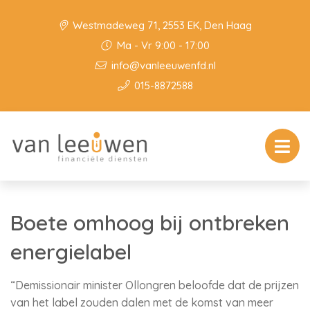
Westmadeweg 71, 2553 EK, Den Haag
Ma - Vr 9:00 - 17:00
info@vanleeuwenfd.nl
015-8872588
Boete omhoog bij ontbreken
energielabel
“Demissionair minister Ollongren beloofde dat de prijzen
van het label zouden dalen met de komst van meer