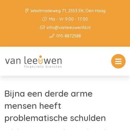
Westmadeweg 71, 2553 EK, Den Haag
Ma - Vr 9:00 - 17:00
info@vanleeuwenfd.nl
015-8872588
Bijna een derde arme
mensen heeft
problematische schulden