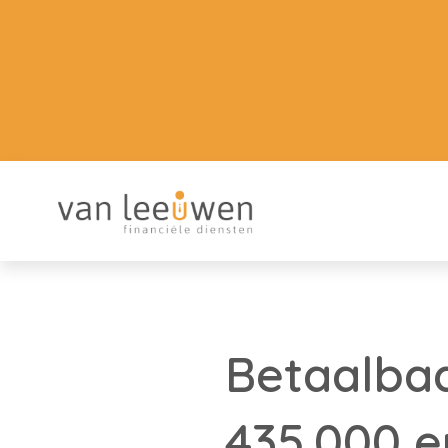
Betaalba
435.000 e