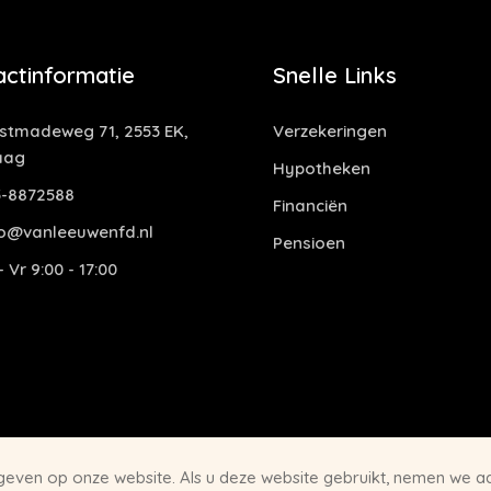
actinformatie
Snelle Links
tmadeweg 71, 2553 EK,
Verzekeringen
aag
Hypotheken
-8872588
Financiën
o@vanleeuwenfd.nl
Pensioen
 Vr 9:00 - 17:00
 geven op onze website. Als u deze website gebruikt, nemen we 
Disclai