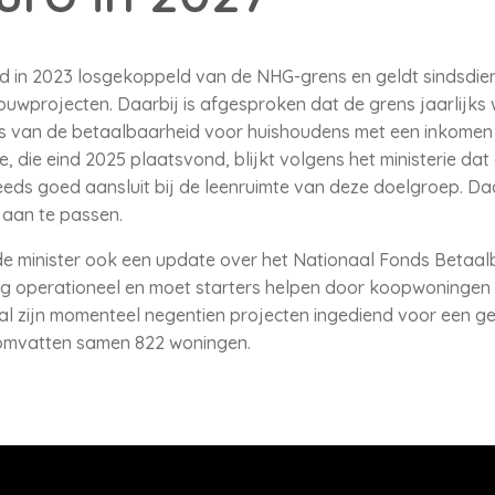
in 2023 losgekoppeld van de NHG-grens en geldt sindsdien a
wprojecten. Daarbij is afgesproken dat de grens jaarlijks 
asis van de betaalbaarheid voor huishoudens met een inkomen
e, die eind 2025 plaatsvond, blijkt volgens het ministerie da
eds goed aansluit bij de leenruimte van deze doelgroep. Da
 aan te passen.
 de minister ook een update over het Nationaal Fonds Beta
dig operationeel en moet starters helpen door koopwoninge
al zijn momenteel negentien projecten ingediend voor een g
 omvatten samen 822 woningen.