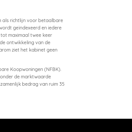
ls richtlijn voor betaalbare
wordt geïndexeerd en iedere
 tot maximaal twee keer
t de ontwikkeling van de
arom ziet het kabinet geen
albare Koopwoningen (NFBK).
n onder de marktwaarde
ezamenlijk bedrag van ruim 35