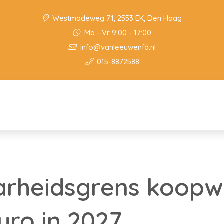
Westmadeweg 71, 2553 EK, Den Haag
Ma - Vr 9:00 - 17:00
info@vanleeuwenfd.nl
015-8872588
arheidsgrens koopw
uro in 2027