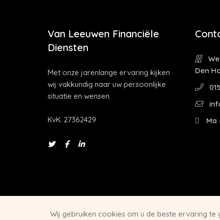
Van Leeuwen Financiële
Cont
Diensten
Wes
Den H
Met onze jarenlange ervaring kijken
wij vakkundig naar uw persoonlijke
015
situatie en wensen.
inf
KvK: 27362429
Ma -
Wij gebruiken cookies om u de beste ervaring te
Website door
Let's build IT