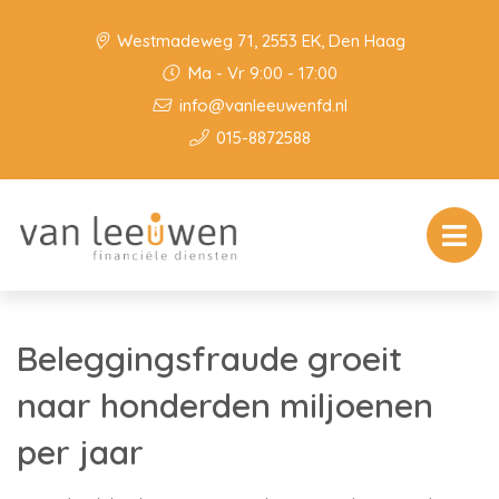
Westmadeweg 71, 2553 EK, Den Haag
Ma - Vr 9:00 - 17:00
info@vanleeuwenfd.nl
015-8872588
Beleggingsfraude groeit
naar honderden miljoenen
per jaar