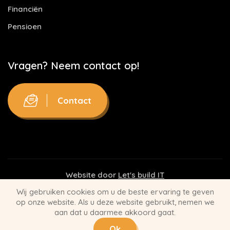
Financiën
Pensioen
Vragen? Neem contact op!
Contact
Website door
Let's build IT
Wij gebruiken cookies om u de beste ervaring te geven
Disclaimer
op onze website. Als u deze website gebruikt, nemen we
aan dat u daarmee akkoord gaat.
Privacy Statement
Ok