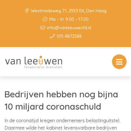
Westmadeweg 71, 2553 EK, Den Haag
Ma - Vr 9:00 - 17:00
info@vanleeuwenfd.nl
015-8872588
Bedrijven hebben nog bijna
10 miljard coronaschuld
In de coronatijd kregen ondernemers belastinguitstel.
Daarmee wilde het kabinet levensvatbare bedrijven