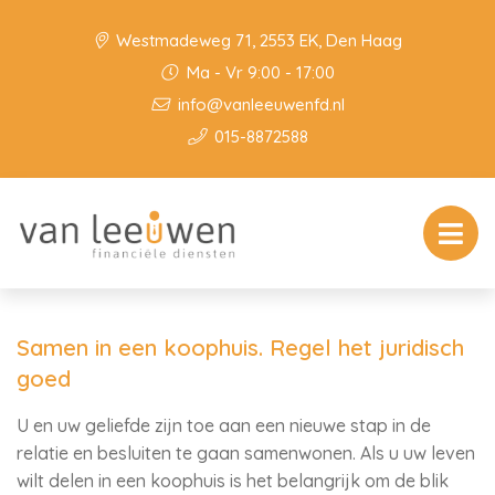
Westmadeweg 71, 2553 EK, Den Haag
Ma - Vr 9:00 - 17:00
info@vanleeuwenfd.nl
015-8872588
Samen in een koophuis. Regel het juridisch
goed
U en uw geliefde zijn toe aan een nieuwe stap in de
relatie en besluiten te gaan samenwonen. Als u uw leven
wilt delen in een koophuis is het belangrijk om de blik